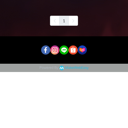
1
Powered By
MakeWebEasy